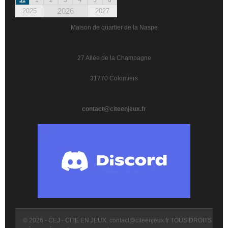
2026
2025
2027
Maison de quartier de la Naspe
27 Allée de la Champagne
31770 Colomiers
contact@citeenjeux.fr
© 2026 - CEJ - CITE EN JEUX.
contact@citeenjeux.fr
TOUS DROITS