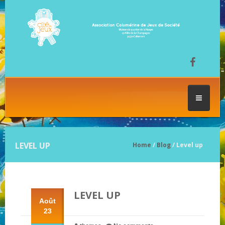
ACCUEIL
LEVEL UP
Home
/
Blog
/ Level up
LES SÉANCES DE JEU
LEVEL UP
FESTIVAL DU JEU
Août
23
NOS JEUX