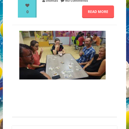
thomas
No comments
0
READ MORE
NOS PARTENAIRES
QUI SOMMES-NOUS ?
NOUS CONTACTER !