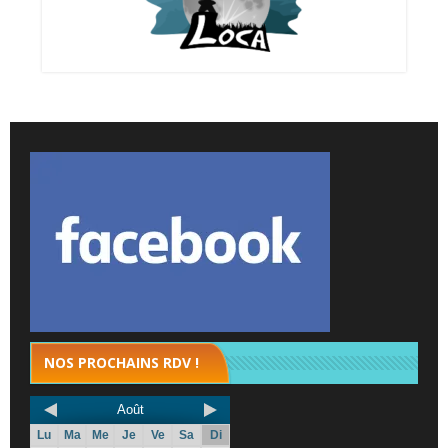
NOS PROCHAINS RDV !
Août
Lu
Ma
Me
Je
Ve
Sa
Di