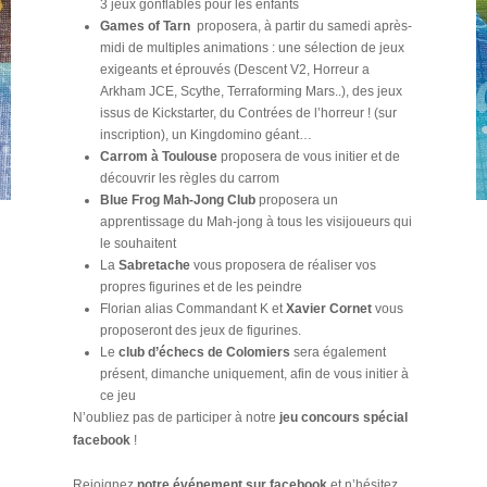
3 jeux gonflables pour les enfants
Games of Tarn
proposera, à partir du samedi après-
midi de multiples animations : une sélection de jeux
exigeants et éprouvés (Descent V2, Horreur a
Arkham JCE, Scythe, Terraforming Mars..), des jeux
issus de Kickstarter, du Contrées de l’horreur ! (sur
inscription), un Kingdomino géant…
Carrom à Toulouse
proposera de vous initier et de
découvrir les règles du carrom
Blue Frog Mah-Jong Club
proposera un
apprentissage du Mah-jong à tous les visijoueurs qui
le souhaitent
La
Sabretache
vous proposera de réaliser vos
propres figurines et de les peindre
Florian alias Commandant K et
Xavier Cornet
vous
proposeront des jeux de figurines.
Le
club d’échecs de Colomiers
sera également
présent, dimanche uniquement, afin de vous initier à
ce jeu
N’oubliez pas de participer à notre
jeu concours spécial
facebook
!
Rejoignez
notre événement sur facebook
et n’hésitez