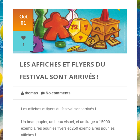
Oct
NOS PARTENAIRES
01
QUI SOMMES-NOUS ?
1
NOUS CONTACTER !
LES AFFICHES ET FLYERS DU
FESTIVAL SONT ARRIVÉS !
thomas
No comments
Les affiches et flyers du festival sont arrivés !
Un beau papier, un beau visuel, et un tirage à 15000
exemplaires pour les flyers et 250 exemplaires pour les
affiches !