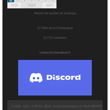
2026
2025
2027
Maison de quartier de la Naspe
27 Allée de la Champagne
31770 Colomiers
contact@citeenjeux.fr
© 2026 - CEJ - CITE EN JEUX.
contact@citeenjeux.fr
TOUS DROITS