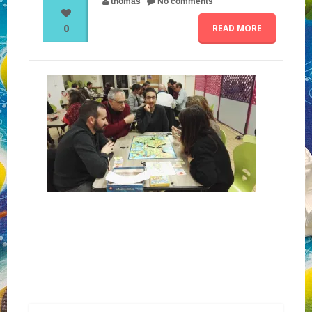
thomas
No comments
0
READ MORE
NOS PARTENAIRES
QUI SOMMES-NOUS ?
NOUS CONTACTER !