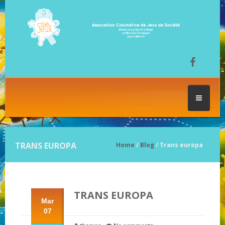
ACCUEIL
TRANS EUROPA
Home
/
Blog
/ Trans europa
LES SÉANCES DE JEU
TRANS EUROPA
FESTIVAL DU JEU
Mar
07
NOS JEUX