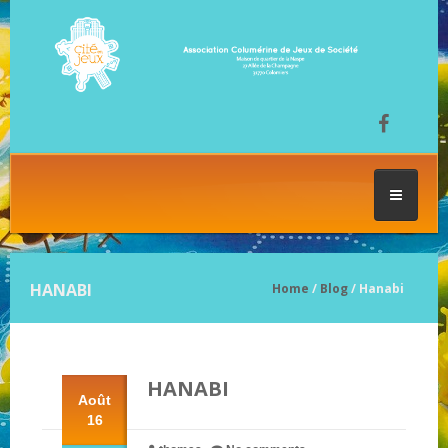
ACCUEIL
HANABI
Home
/
Blog
/ Hanabi
LES SÉANCES DE JEU
HANABI
FESTIVAL DU JEU
Août
16
NOS JEUX