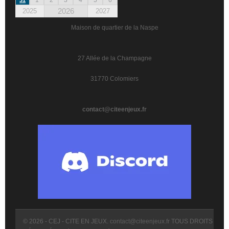
2026
2025
2027
Maison de quartier de la Naspe
27 Allée de la Champagne
31770 Colomiers
contact@citeenjeux.fr
© 2026 - CEJ - CITE EN JEUX.
contact@citeenjeux.fr
TOUS DROITS