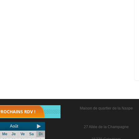
Maison de quartier de la Naspe
PROCHAINS RDV !
Août
27 Allée de la Champagne
Me
Je
Ve
Sa
Di