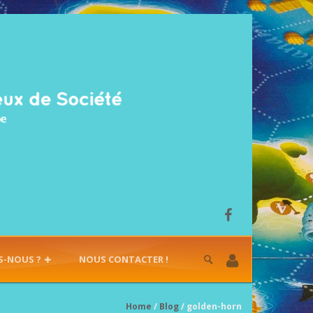
S-NOUS ?
NOUS CONTACTER !
Home
/
Blog
/ golden-horn