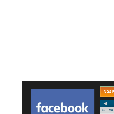
NOS 
Lu
Ma