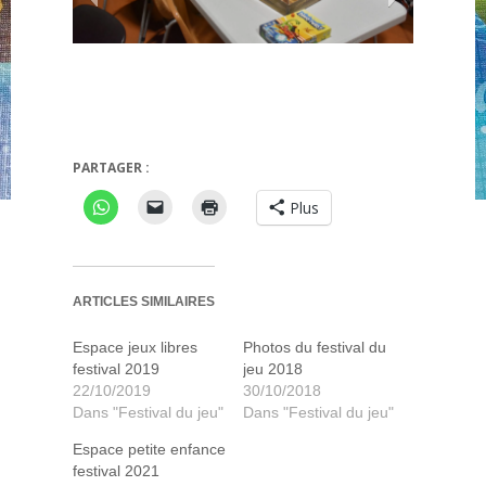
PARTAGER :
Jeux libre 2021
Jeux libre 202
Plus
ARTICLES SIMILAIRES
Espace jeux libres
Photos du festival du
festival 2019
jeu 2018
22/10/2019
30/10/2018
Dans "Festival du jeu"
Dans "Festival du jeu"
Espace petite enfance
festival 2021