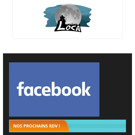
NOS PROCHAINS RDV !