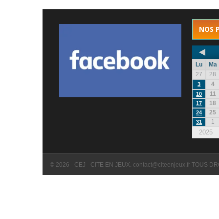
NOS 
Lu
Ma
27
28
4
3
11
10
18
17
25
24
1
31
2025
© 2026 - CEJ - CITE EN JEUX.
contact@citeenjeux.fr
TOUS DR