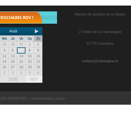
Maison de quartier de la Naspe
PROCHAINS RDV !
Août
27 Allée de la Champagne
Me
Je
Ve
Sa
Di
31770 Colomiers
29
30
31
1
2
5
6
7
8
9
12
13
14
15
16
contact@citeenjeux.fr
19
20
21
22
23
26
27
28
29
30
2
3
4
5
6
2026
2027
OITS RÉSERVÉS.
Crédits&Notice Légale