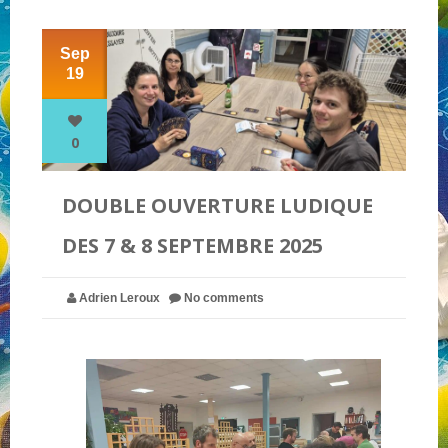
Sep
NOS PARTENAIRES
19
QUI SOMMES-NOUS ?
0
NOUS CONTACTER !
DOUBLE OUVERTURE LUDIQUE
DES 7 & 8 SEPTEMBRE 2025
Adrien Leroux
No comments