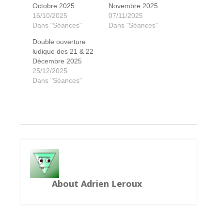
Octobre 2025
Novembre 2025
16/10/2025
07/11/2025
Dans "Séances"
Dans "Séances"
Double ouverture
Dinosaur Island : Rawr'N Write
Qualifiés Tournoi TM
Shuffle and Swing
Terraforming Mars
Lucky Numbers
Tournoi TM
Tournoi TM
Tournoi TM
Tournoi TM
Tournoi TM
Tournoi TM
Tournoi TM
Tournoi TM
Tournoi TM
Tournoi TM
Civolution
Crack List
Toy Battle
Mille Fiori
The Crew
Présages
San Juan
Nekojima
Cryptide
7 Yokai
Hanabi
Chakra
Zenith
Mahé
Mahé
Trio
Luz
ludique des 21 & 22
Décembre 2025
25/12/2025
Dans "Séances"
About Adrien Leroux