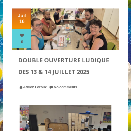
Juil
NOS PARTENAIRES
16
QUI SOMMES-NOUS ?
0
NOUS CONTACTER !
DOUBLE OUVERTURE LUDIQUE
DES 13 & 14 JUILLET 2025
Adrien Leroux
No comments