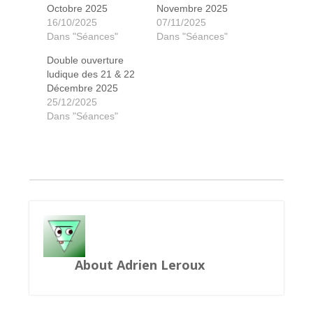
Octobre 2025
Novembre 2025
16/10/2025
07/11/2025
Dans "Séances"
Dans "Séances"
Double ouverture
L'île des prédateurs
The Vale of eternity
Clank Catacombes
Le Château blanc
L'île des mots dits
Almost Innocent
Abra Chadabra
Bomb Busters
Bomb Busters
Bomb Busters
Captain Flip
Captain Flip
Projet Gaia
Harmonies
The Gang
Mille Fiori
Minivilles
Sagrada
Cryptide
Istanbul
Gobbit
Scout
Skyjo
Trio
ludique des 21 & 22
Décembre 2025
25/12/2025
Dans "Séances"
About Adrien Leroux