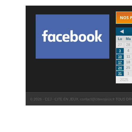
NOS 
Lu
Ma
27
28
4
3
11
10
18
17
25
24
1
31
2025
© 2026 - CEJ - CITE EN JEUX.
contact@citeenjeux.fr
TOUS DR