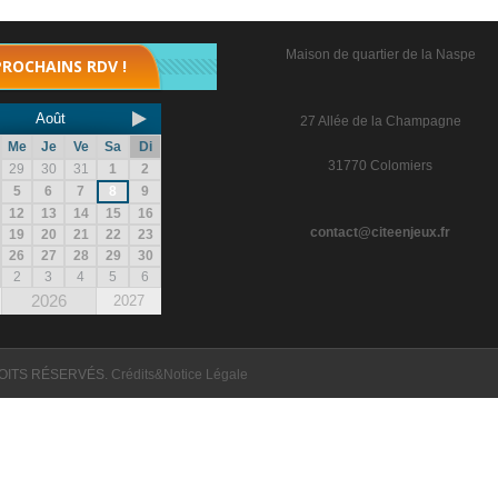
Maison de quartier de la Naspe
PROCHAINS RDV !
Août
27 Allée de la Champagne
Me
Je
Ve
Sa
Di
31770 Colomiers
29
30
31
1
2
5
6
7
8
9
12
13
14
15
16
contact@citeenjeux.fr
19
20
21
22
23
26
27
28
29
30
2
3
4
5
6
2026
2027
OITS RÉSERVÉS.
Crédits&Notice Légale