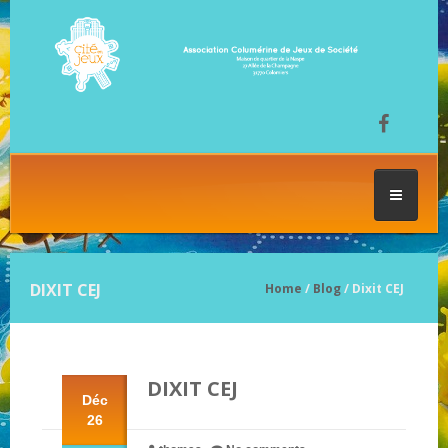
ACCUEIL
DIXIT CEJ
Home
/
Blog
/ Dixit CEJ
LES SÉANCES DE JEU
DIXIT CEJ
FESTIVAL DU JEU
Déc
26
NOS JEUX