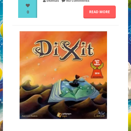
thomas
No comments
0
READ MORE
NOS PARTENAIRES
QUI SOMMES-NOUS ?
NOUS CONTACTER !