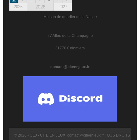
2026
2025
2027
Maison de quartier de la Naspe
27 Allée de la Champagne
31770 Colomiers
contact@citeenjeux.fr
© 2026 - CEJ - CITE EN JEUX.
contact@citeenjeux.fr
TOUS DROITS