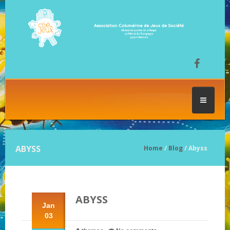
ACCUEIL
ABYSS
Home
/
Blog
/ Abyss
LES SÉANCES DE JEU
ABYSS
FESTIVAL DU JEU
Jan
03
NOS JEUX