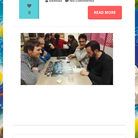
thomas
No comments
0
READ MORE
NOS PARTENAIRES
QUI SOMMES-NOUS ?
NOUS CONTACTER !