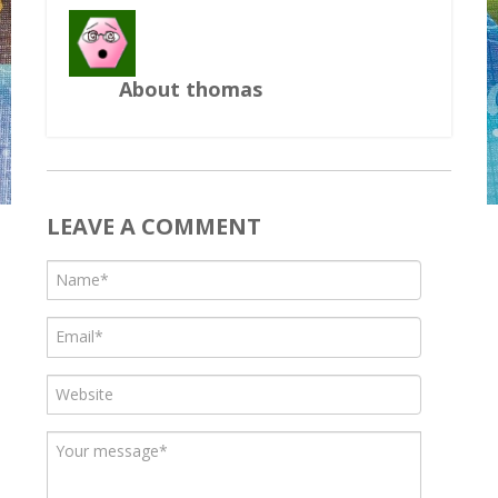
About thomas
LEAVE A COMMENT