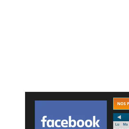
NOS 
Lu
Ma