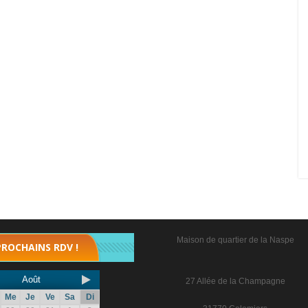
Maison de quartier de la Naspe
PROCHAINS RDV !
Août
27 Allée de la Champagne
Me
Je
Ve
Sa
Di