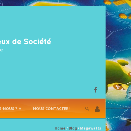
S-NOUS ?
NOUS CONTACTER !
Home
/
Blog
/ Megawatts