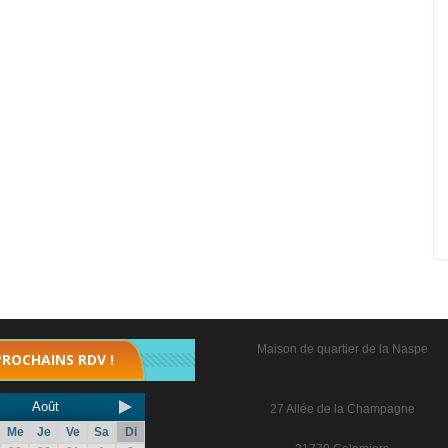
Maison de quartier de la Naspe
PROCHAINS RDV !
Août
27 Allée de la Champagne
Me
Je
Ve
Sa
Di