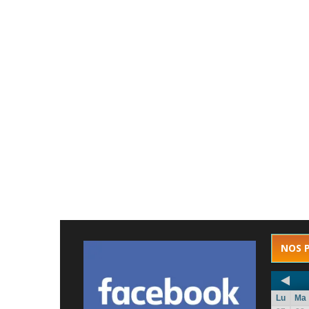
NOS 
Lu
Ma