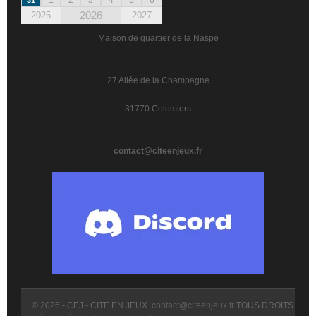
2026
2025
2027
Maison de quartier de la Naspe
27 Allée de la Champagne
31770 Colomiers
contact@citeenjeux.fr
© 2026 - CEJ - CITE EN JEUX.
contact@citeenjeux.fr
TOUS DROITS