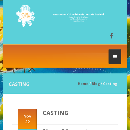
ACCUEIL
CASTING
Home
/
Blog
/ Casting
LES SÉANCES DE JEU
CASTING
FESTIVAL DU JEU
Nov
22
NOS JEUX