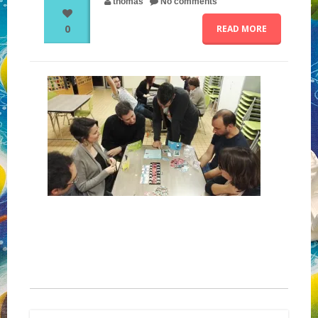
thomas
No comments
0
READ MORE
NOS PARTENAIRES
QUI SOMMES-NOUS ?
NOUS CONTACTER !