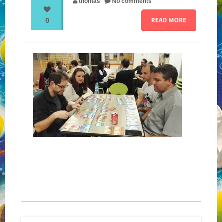
thomas
No comments
0
READ MORE
NOS PARTENAIRES
QUI SOMMES-NOUS ?
NOUS CONTACTER !