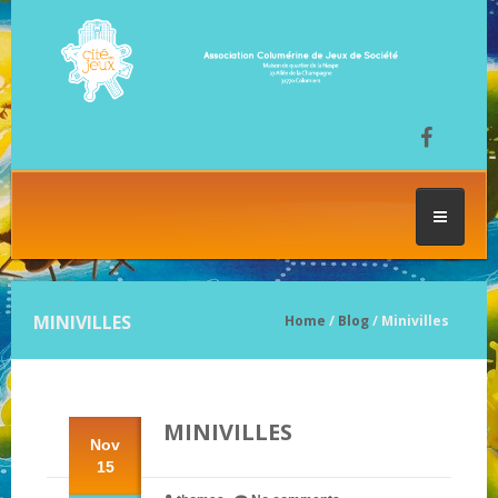
ACCUEIL
MINIVILLES
Home
/
Blog
/ Minivilles
LES SÉANCES DE JEU
MINIVILLES
FESTIVAL DU JEU
Nov
15
NOS JEUX