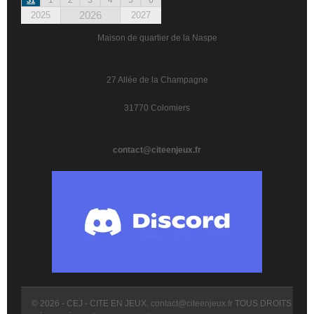
2026
2025
2027
Maison de quartier de la Naspe
27 Allée de la Champagne
31770 Colomiers
contact@citeenjeux.fr
© 2026 - CEJ - CITE EN JEUX.
contact@citeenjeux.fr
TOUS DROITS