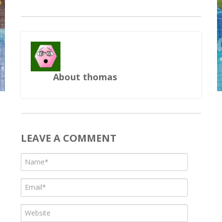
About thomas
LEAVE A COMMENT