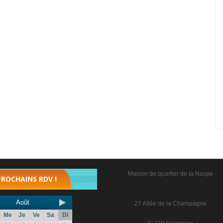
Maison de quartier de la Naspe
PROCHAINS RDV !
Août
27 Allée de la Champagne
Me
Je
Ve
Sa
Di