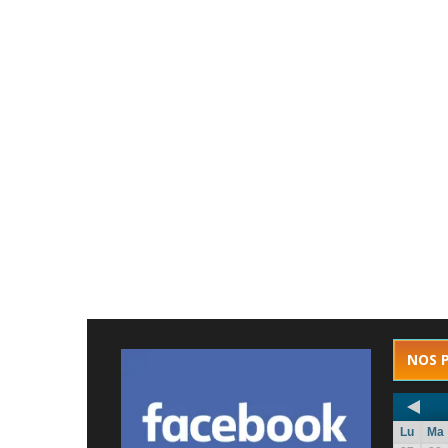
NOS 
Lu
Ma