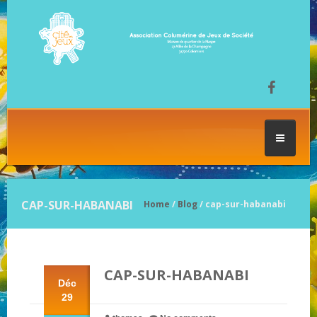
ACCUEIL
CAP-SUR-HABANABI
Home
/
Blog
/ cap-sur-habanabi
LES SÉANCES DE JEU
CAP-SUR-HABANABI
FESTIVAL DU JEU
Déc
29
NOS JEUX