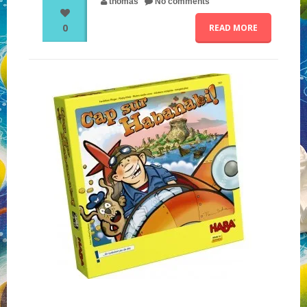
thomas
No comments
0
READ MORE
NOS PARTENAIRES
QUI SOMMES-NOUS ?
NOUS CONTACTER !