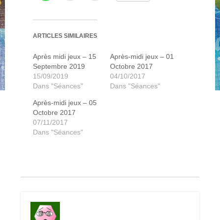
ARTICLES SIMILAIRES
les-batisseurs-antiquite-2
les-batisseurs-antiquite
animal-suspect-2
kingdom-builder
expedition-dino
animal-suspect
dobble-junior
looping-louie
million-club
chromatik
imagine
escape
lift-it
noe
Après midi jeux – 15
Après-midi jeux – 01
Septembre 2019
Octobre 2017
15/09/2019
04/10/2017
Dans "Séances"
Dans "Séances"
Après-midi jeux – 05
Octobre 2017
07/11/2017
Dans "Séances"