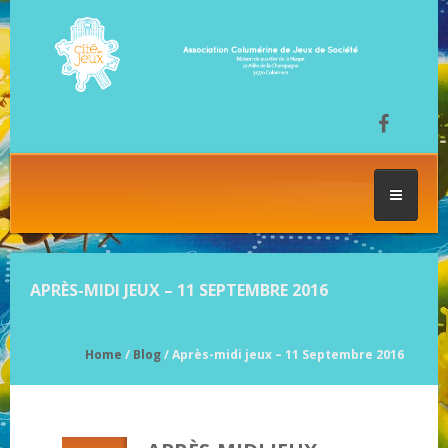
ACCUEIL
APRÈS-MIDI JEUX – 11 SEPTEMBRE 2016
LES SÉANCES DE JEU
Home
/
Blog
/ Après-midi jeux – 11 Septembre 2016
FESTIVAL DU JEU
NOS JEUX