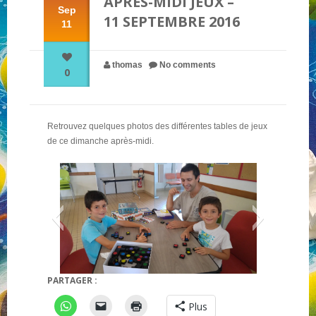
APRÈS-MIDI JEUX –
Sep
11 SEPTEMBRE 2016
11
NOS PARTENAIRES
thomas
No comments
0
QUI SOMMES-NOUS ?
Retrouvez quelques photos des différentes tables de jeux
NOUS CONTACTER !
de ce dimanche après-midi.
PARTAGER :
qwirkle
panic-caf
Plus