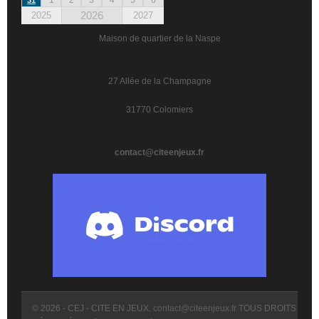
2026
2025
2027
Maison de quartier de la Naspe
27 Allée de la Champagne
31770 Colomiers
contact@citeenjeux.fr
© 2026 - CEJ - CITE EN JEUX.
contact@citeenjeux.fr
TOUS DROITS