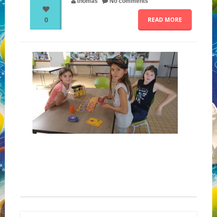
thomas
No comments
0
READ MORE
NOS PARTENAIRES
QUI SOMMES-NOUS ?
NOUS CONTACTER !