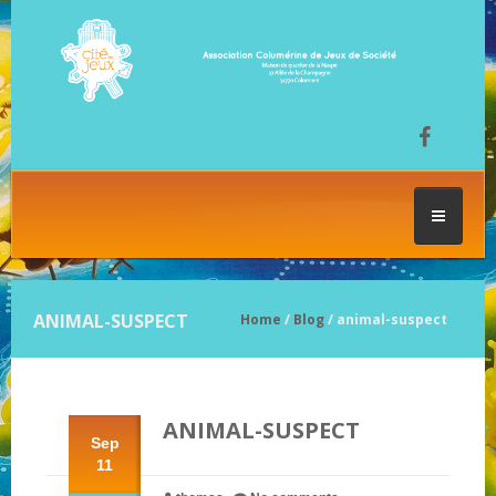
ACCUEIL
ANIMAL-SUSPECT
Home
/
Blog
/ animal-suspect
LES SÉANCES DE JEU
ANIMAL-SUSPECT
FESTIVAL DU JEU
Sep
11
NOS JEUX