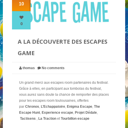
10
NOS PARTENAIRES
0
QUI SOMMES-NOUS ?
A LA DÉCOUVERTE DES ESCAPES
GAME
NOUS CONTACTER !
thomas
No comments
Un grand merci aux escapes room partenaires du festival.
Grâce à elles, en participant aux tombolas du festival,
vous aurez sans doute la chance de remporter des places
pour les escapes room toulousaines, offertes
par
Chronos
,
L’Echappatoire
,
Enigma Escape
,
The
Escape Hunt
,
Experience escape
,
Projet Dédale
,
Tactisens
,
La Traction
et
Tourbillon escape