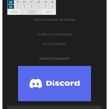
25
26
27
28
29
30
24
1
2
3
4
5
6
31
2026
2025
2027
Maison de quartier de la Naspe
27 Allée de la Champagne
31770 Colomiers
contact@citeenjeux.fr