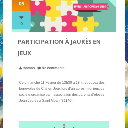
06
NOS PARTENAIRES
0
QUI SOMMES-NOUS ?
PARTICIPATION À JAURÈS EN
JEUX
NOUS CONTACTER !
thomas
No comments
Ce dimanche 11 Février de 13h30 à 18h, retrouvez des
bénévoles de Cité en Jeux lors d’un après-midi jeux de
société organisé par l’association des parents d’élèves
Jean Jaurès à Saint Alban (31140).