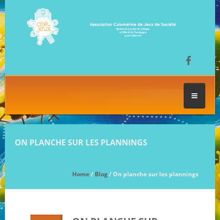
ACCUEIL
ON PLANCHE SUR LES PLANNINGS
LES SÉANCES DE JEU
Home
/
Blog
/ On planche sur les plannings
FESTIVAL DU JEU
NOS JEUX