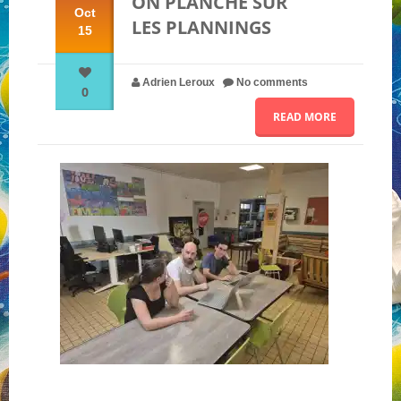
ON PLANCHE SUR
Oct
LES PLANNINGS
15
NOS PARTENAIRES
Adrien Leroux
No comments
0
QUI SOMMES-NOUS ?
READ MORE
NOUS CONTACTER !