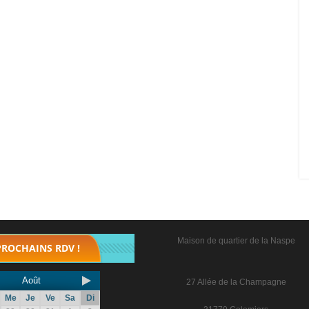
Maison de quartier de la Naspe
PROCHAINS RDV !
Août
27 Allée de la Champagne
Me
Je
Ve
Sa
Di