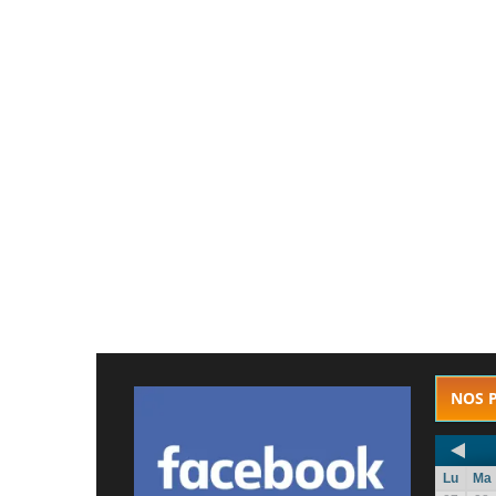
NOS 
Lu
Ma