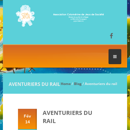
ACCUEIL
AVENTURIERS DU RAIL
Home
/
Blog
/ Aventuriers du rail
LES SÉANCES DE JEU
AVENTURIERS DU
FESTIVAL DU JEU
Fév
RAIL
14
NOS JEUX