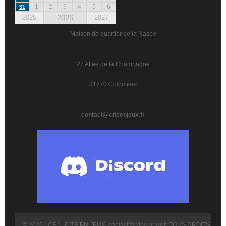
1
2
3
4
5
6
31
2026
2025
2027
Maison de quartier de la Naspe
27 Allée de la Champagne
31770 Colomiers
contact@citeenjeux.fr
© 2026 - CEJ - CITE EN JEUX.
contact@citeenjeux.fr
TOUS DROITS