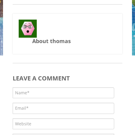
About thomas
LEAVE A COMMENT