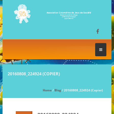
ACCUEIL
20160808_224924 (COPIER)
LES SÉANCES DE JEU
Home
/
Blog
/ 20160808_224924 (Copier)
FESTIVAL DU JEU
NOS JEUX