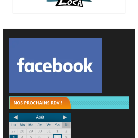
NOS PROCHAINS RDV !
Août
Lu
Ma
Me
Je
Ve
Sa
Di
27
28
29
30
31
1
2
4
5
6
7
8
9
3