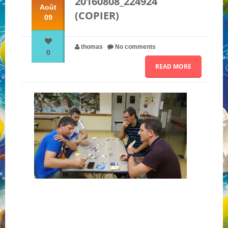
20160808_224924
Août
(COPIER)
09
NOS PARTENAIRES
thomas
No comments
0
QUI SOMMES-NOUS ?
READ MORE
NOUS CONTACTER !