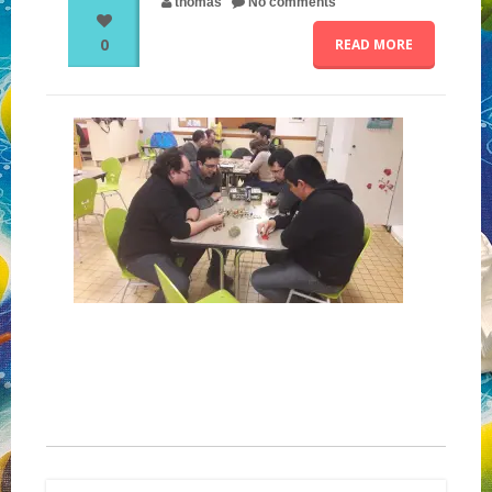
thomas
No comments
0
READ MORE
NOS PARTENAIRES
QUI SOMMES-NOUS ?
NOUS CONTACTER !