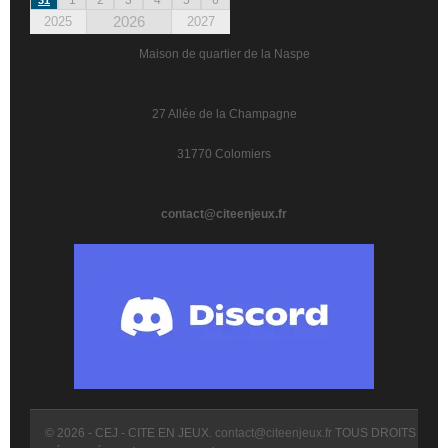
2026
2025
2027
Maison de quartier de la Naspe
27 Allée de la Champagne
31770 Colomiers
contact@citeenjeux.fr
© 2026 - CEJ - CITE EN JEUX.
contact@citeenjeux.fr
TOUS DROITS