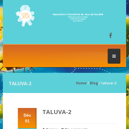
ACCUEIL
TALUVA-2
Home
/
Blog
/ taluva-2
LES SÉANCES DE JEU
TALUVA-2
FESTIVAL DU JEU
Déc
01
NOS JEUX