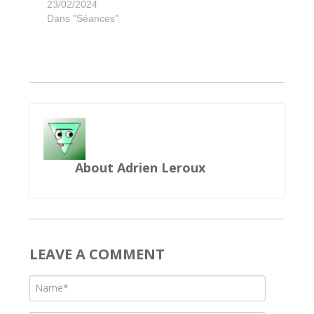
Les Bâtisseurs du Colisée
Tout n'est que mensonge
Foundations of Rome
World Wonders
Detective Club
Waterfall Park
Terra Nova
Maracaibo
Maracaibo
PeTRole
Dictopia
Coyote
23/02/2024
Dans "Séances"
About Adrien Leroux
LEAVE A COMMENT