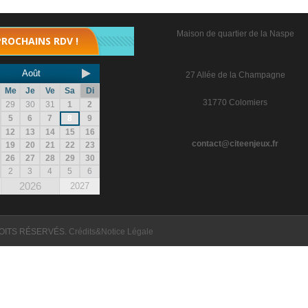
Maison de quartier de la Naspe
PROCHAINS RDV !
Août
27 Allée de la Champagne
Me
Je
Ve
Sa
Di
31770 Colomiers
29
30
31
1
2
5
6
7
8
9
12
13
14
15
16
contact@citeenjeux.fr
19
20
21
22
23
26
27
28
29
30
2
3
4
5
6
2026
2027
OITS RÉSERVÉS.
Crédits&Notice Légale