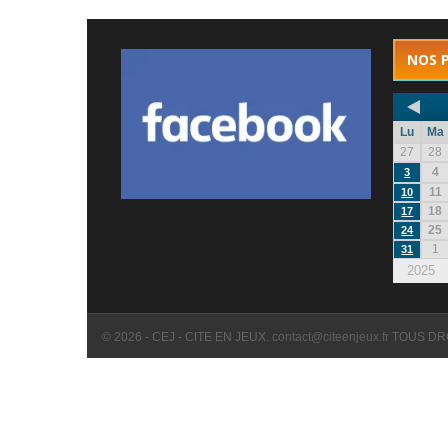
NOS 
Lu
Ma
27
28
4
3
11
10
18
17
25
24
1
31
2025
© 2026 - CEJ - CITE EN JEUX.
contact@citeenjeux.fr
TOUS DR