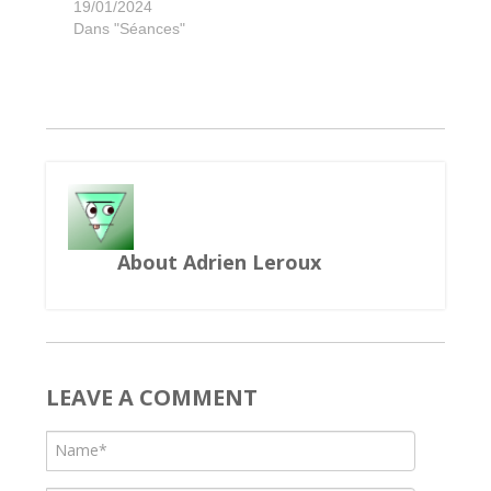
Terreur sur Lakeview
My City roll & write
From the Moon
Shakespeare
Challengers
Esquissé ?
La Boca
Dictopia
Mr Jack
Ceres
Strike
19/01/2024
Dans "Séances"
About Adrien Leroux
LEAVE A COMMENT