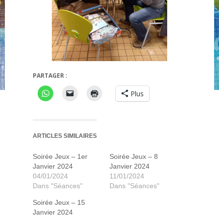
égaBox des Charlatans de Belcastel
Mot Ma
PARTAGER :
Plus
ARTICLES SIMILAIRES
Soirée Jeux – 1er
Soirée Jeux – 8
Janvier 2024
Janvier 2024
04/01/2024
11/01/2024
Dans "Séances"
Dans "Séances"
Soirée Jeux – 15
Janvier 2024