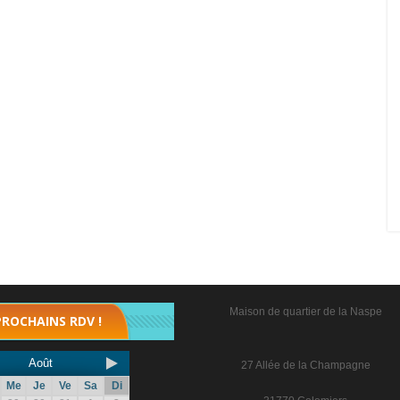
Maison de quartier de la Naspe
PROCHAINS RDV !
Août
27 Allée de la Champagne
Me
Je
Ve
Sa
Di