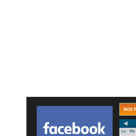
NOS 
Lu
Ma