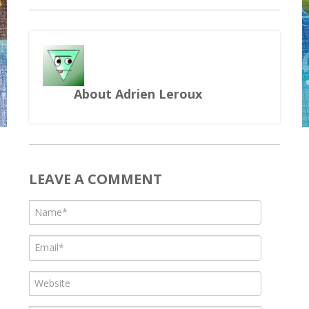
About Adrien Leroux
LEAVE A COMMENT