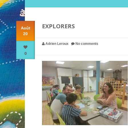
EXPLORERS
Août
20
Adrien Leroux
No comments
0