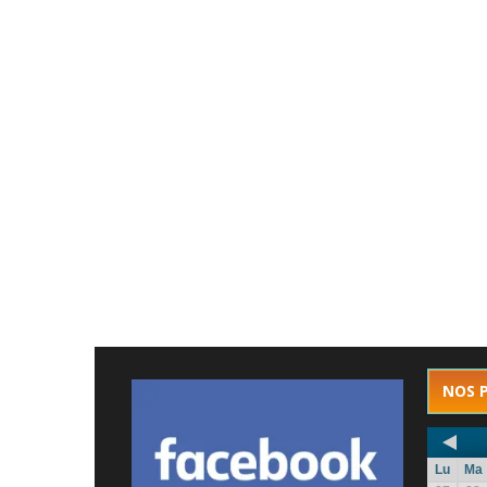
NOS 
Lu
Ma