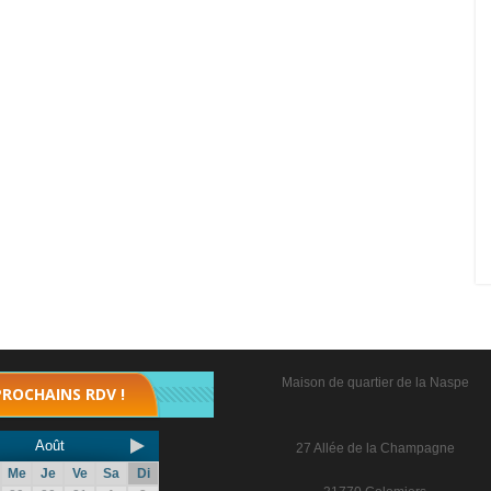
Maison de quartier de la Naspe
PROCHAINS RDV !
Août
27 Allée de la Champagne
Me
Je
Ve
Sa
Di