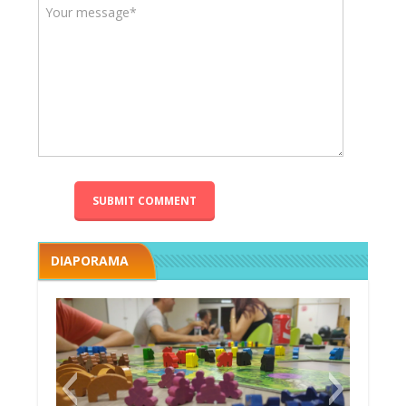
DIAPORAMA