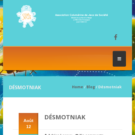
ACCUEIL
DÉSMOTNIAK
Home
/
Blog
/ Désmotniak
LES SÉANCES DE JEU
DÉSMOTNIAK
FESTIVAL DU JEU
Août
12
NOS JEUX