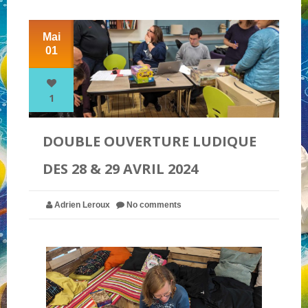
Mai
NOS PARTENAIRES
01
QUI SOMMES-NOUS ?
1
NOUS CONTACTER !
DOUBLE OUVERTURE LUDIQUE
DES 28 & 29 AVRIL 2024
Adrien Leroux
No comments