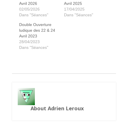
Avril 2026
Avril 2025
02/05/2026
17/04/2025
Dans "Séances"
Dans "Séances"
Double Ouverture
Cartons Bourse aux jeux
Sur les traces de Darwin
La danse des vampires
Dépôt Bourse aux jeux
Les Colons de Catane
Order Overload Cafe
Ancient Knowledge
Underwater Cities
Gosu : Kamakor
Chats de poche
Notre-Dame
Puerto Rico
Tokyo Train
Forêt Mixte
Forêt Mixte
Skull King
So Clover
Sky Team
Ark Nova
Biotopes
Bandido
Bandido
Solenia
Dédale
Kolpa !
Kopla !
Insider
Skyjo
Mojo
Trio
ludique des 22 & 24
Avril 2023
28/04/2023
Dans "Séances"
About Adrien Leroux