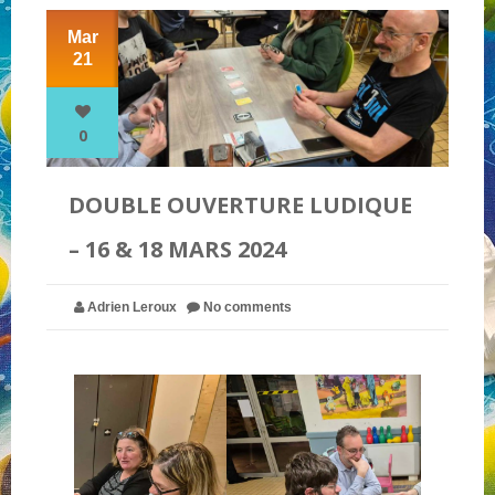
Mar
21
NOS PARTENAIRES
QUI SOMMES-NOUS ?
0
DOUBLE OUVERTURE LUDIQUE
NOUS CONTACTER !
– 16 & 18 MARS 2024
Adrien Leroux
No comments