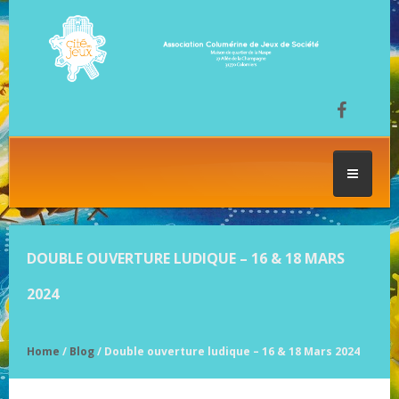
ACCUEIL
DOUBLE OUVERTURE LUDIQUE – 16 & 18 MARS
LES SÉANCES DE JEU
2024
FESTIVAL DU JEU
Home
/
Blog
/ Double ouverture ludique – 16 & 18 Mars 2024
NOS JEUX