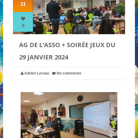
31
NOS PARTENAIRES
0
QUI SOMMES-NOUS ?
AG DE L’ASSO + SOIRÉE JEUX DU
29 JANVIER 2024
NOUS CONTACTER !
Adrien Leroux
No comments